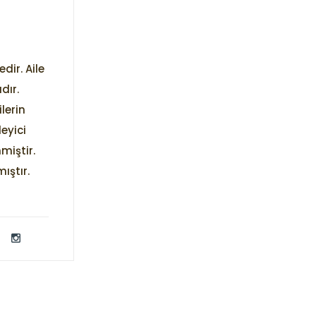
dir. Aile
dır.
ilerin
leyici
miştir.
ıştır.