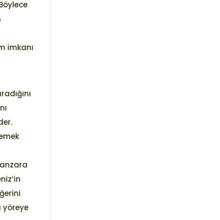
 Böylece
n
ım imkanı
radığını
nı
der.
 yemek
l
 manzara
niz’in
ğerini
a yöreye