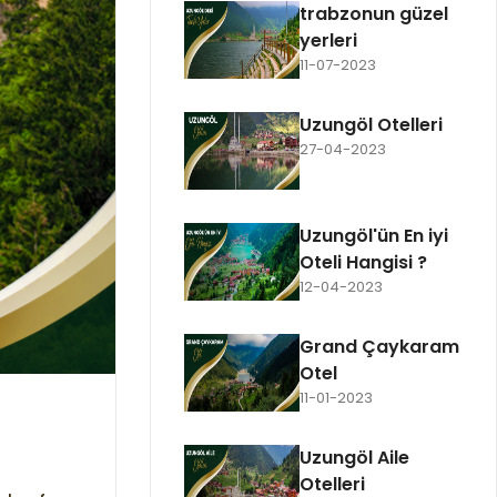
trabzonun güzel
yerleri
11-07-2023
Uzungöl Otelleri
27-04-2023
Uzungöl'ün En iyi
Oteli Hangisi ?
12-04-2023
Grand Çaykaram
Otel
11-01-2023
Uzungöl Aile
Otelleri