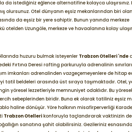
a da istediğiniz eğlence alternatifine kolayca ulaşırsınız.
 olursunuz. Otel dünyanın eşsiz mekanlarından biri ola
asında da eşsiz bir yere sahiptir. Bunun yanında merkeze
Çünkü otelden Uzungöle, merkeze ve havaalanına kolay ulaş
n kollarında huzuru bulmak isteyenler
Trabzon Otelleri 'nde
a
deki Fırtına Deresi rafting parkuruyla adrenalinin sınırları
laşım imkanları adrenalinden vazgeçemeyenlere de hitap e
yi tatil beldeleri arasında üst sıraya taşımaktadır. Otel,
ngin yöresel lezzetleriyle memnuniyet odaklıdır. Bu yörese
rcih sebeplerinden biridir. Buna ek olarak tatiliniz eşsiz
ablo haline dönüşür. Yöre halkının misafirperverliği Karade
ti
Trabzon Otelleri
konforuyla taçlandırarak vaktinizin de
ğallığın sanatına şahit olabilirsiniz. Gezileriniz esnasınd