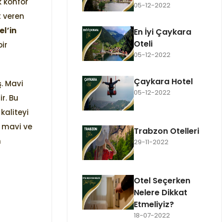
k konfor
05-12-2022
t veren
l’in
En İyi Çaykara
Oteli
ir
05-12-2022
Çaykara Hotel
. Mavi
05-12-2022
r. Bu
kaliteyi
 mavi ve
Trabzon Otelleri
n
29-11-2022
Otel Seçerken
Nelere Dikkat
Etmeliyiz?
18-07-2022