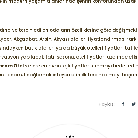
telin modern yaşam alanlarında şehrin konforundan uzak
dına ve tercih edilen odaların özelliklerine göre değişmekte
yder, Akçaabat, Arsin, Akyazı otelleri fiyatlandırması farklı
sındayken butik otelleri ya da büyük otelleri fiyatları tatilc
rvasyon yapılacak tatil sezonu, otel fiyatları üzerinde etki
aram Otel
sizlere en avantajlı fiyatlar sunmayı hedef edin
en tasarruf sağlamak isteyenlerin ilk tercihi olmayı başarm
Paylaş: