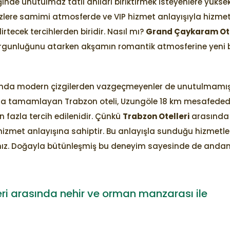
e unutulmaz tatil anıları biriktirmek isteyenlere yükse
izlere samimi atmosferde ve VIP hizmet anlayışıyla hizme
irtecek tercihlerden biridir. Nasıl mı?
Grand Çaykaram Ote
rgunluğunu atarken akşamın romantik atmosferine yeni b
nında modern çizgilerden vazgeçmeyenler de unutulmamış
la tamamlayan Trabzon oteli, Uzungöle 18 km mesafededi
 fazla tercih edilenidir. Çünkü
Trabzon Otelleri
arasında 
zmet anlayışına sahiptir. Bu anlayışla sunduğu hizmetle
sınız. Doğayla bütünleşmiş bu deneyim sayesinde de anda
i arasında nehir ve orman manzarası ile