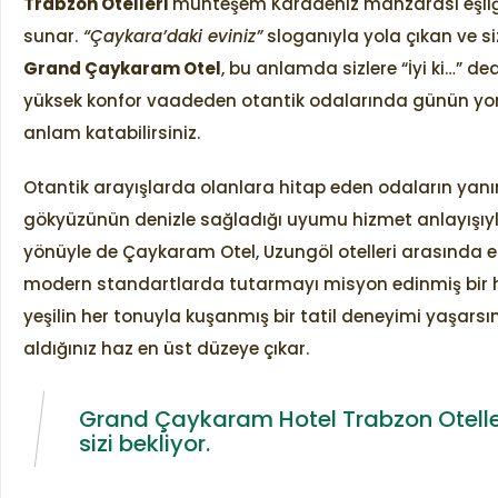
Trabzon Otelleri
muhteşem Karadeniz manzarası eşliğind
sunar.
“Çaykara’daki eviniz”
sloganıyla yola çıkan ve s
Grand Çaykaram Otel
, bu anlamda sizlere “İyi ki…” ded
yüksek konfor vaadeden otantik odalarında günün yo
anlam katabilirsiniz.
Otantik arayışlarda olanlara hitap eden odaların ya
gökyüzünün denizle sağladığı uyumu hizmet anlayışıy
yönüyle de Çaykaram Otel, Uzungöl otelleri arasında en
modern standartlarda tutarmayı misyon edinmiş bir hi
yeşilin her tonuyla kuşanmış bir tatil deneyimi yaşar
aldığınız haz en üst düzeye çıkar.
Grand Çaykaram Hotel Trabzon Oteller
sizi bekliyor.