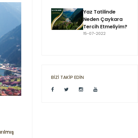
Yaz Tatilinde
Neden Çaykara
Tercih Etmeliyim?
15-07-2022
BIZI TAKIP EDIN
rılmış