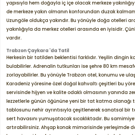
yapısıyla hem doğayla iç içe olacak merkeze yakınlığıyl
de merkeze yakın olmanın konforundan duzak kalmamış
Uzungöle oldukça yakındır. Bu yönüyle doğa otelleri ar
yakınlığıyla da merkez otelleri arasında en iyisidir. 
vardır.
Trabzon Çaykara 'da Tatil
Herkesin bir tatilden beklentisi farklıdır. Yeşilin dingi
bulabilirler. Adrenalin tutkunları ise şehre 80 km mesafe
zorlayabilirler. Bu yönüyle Trabzon otel, konumu ve u
Karadeniz yöresine özel doğal kahvaltı çeşitleri bu yöre
servisinde hijyen ve kalite odaklı olmasının yanında ze
lezzetlerle günün öğününe yeni bir tat katma olanağı te
tablosunu nehir ayrıntısıyla çeşitlenerek sanatsal bir t
sert havasını yumuşatacak sıcaklıktadır. Bu samimiye
artırabilirsiniz. Ahşap konak mimarisinde yerleşimde do